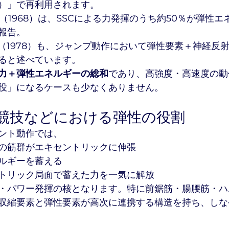
）」で再利用されます。
t al.（1968）は、SSCによる力発揮のうち約50％が弾
報告。
osco（1978）も、ジャンプ動作において弾性要素＋神経
ると述べています。
力＋弾性エネルギーの総和
であり、高強度・高速度の動
役」になるケースも少なくありません。
上競技などにおける弾性の役割
ント動作では、
の筋群がエキセントリックに伸張
ルギーを蓄える
トリック局面で蓄えた力を一気に解放
・パワー発揮の核となります。特に前鋸筋・腸腰筋・ハ
収縮要素と弾性要素が高次に連携する構造を持ち、しな