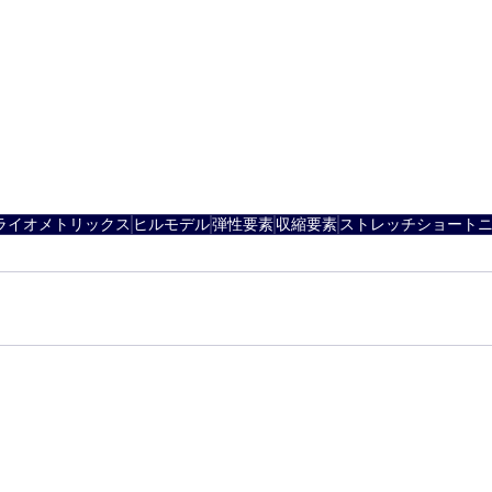
ライオメトリックス
ヒルモデル
弾性要素
収縮要素
ストレッチショート