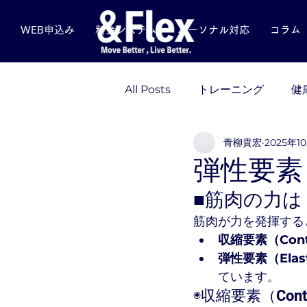
WEB申込み
料金システム
パーソナル対応
コラム
All Posts
トレーニング
健
青柳貴宏
2025年1
栄養
スポーツメンタル
弾性要素
■筋肉の力
筋肉が力を発揮する
収縮要素（Contr
弾性要素（Elast
ています。
◉収縮要素（Contra