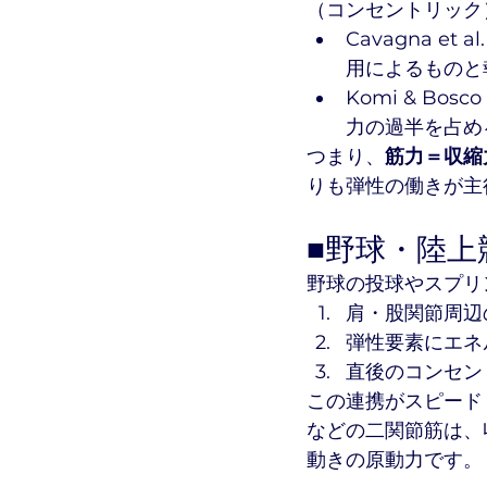
（コンセントリック
Cavagna e
用によるものと
Komi & B
力の過半を占め
つまり、
筋力＝収縮
りも弾性の働きが主
■野球・陸
野球の投球やスプリ
肩・股関節周辺
弾性要素にエネ
直後のコンセン
この連携がスピード
などの二関節筋は、
動きの原動力です。