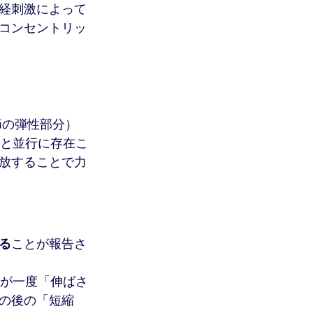
経刺激によって
コンセントリッ
節の弾性部分）
と並行に存在こ
放することで力
る
ことが報告さ
は、筋が一度「伸ばさ
の後の「短縮