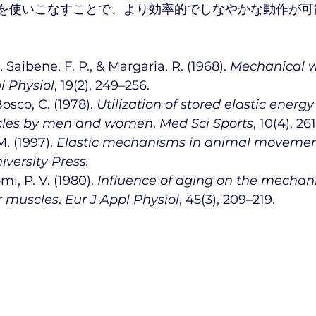
Cを使いこなすことで、より効率的でしなやかな動作が可
 Saibene, F. P., & Margaria, R. (1968). 
Mechanical w
l Physiol
, 19(2), 249–256.
osco, C. (1978). 
Utilization of stored elastic energy 
cles by men and women
. 
Med Sci Sports
, 10(4), 26
. (1997). 
Elastic mechanisms in animal moveme
versity Press.
i, P. V. (1980). 
Influence of aging on the mechani
r muscles
. 
Eur J Appl Physiol
, 45(3), 209–219.