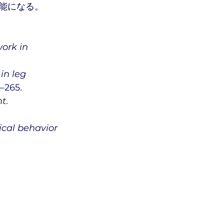
能になる。
ork in 
in leg 
1–265.
nt
. 
cal behavior 