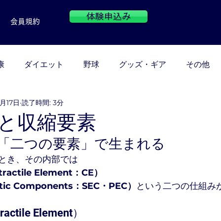
体験申込み
会員規約
康
ダイエット
野球
グッズ・ギア
その他
0月17日
読了時間: 3分
と収縮要素
は「二つの要素」で生まれる
とき、その内部では
actile Element：CE）
ic Components：SEC・PEC）
という二つの仕組み
ctile Element）