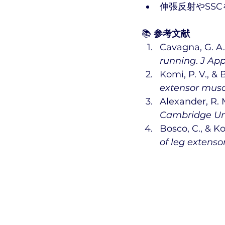
伸張反射やSS
📚 
参考文献
Cavagna, G. A.,
running
. 
J App
Komi, P. V., & B
extensor mus
Alexander, R. M
Cambridge Uni
Bosco, C., & Kom
of leg extenso