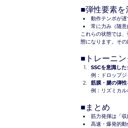
■弾性要素を
動作テンポが遅
常に力み（随意
これらの状態では、
態になります。その
■トレーニン
SSCを意識し
例：ドロップジ
筋膜・腱の弾性
例：リズミカル
■まとめ
筋力発揮は「収
高速・爆発的動