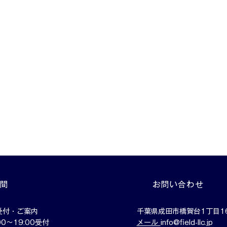
時間
お問い合わせ
受付・ご案内
千葉県成田市橋賀台1丁目16
0〜19:00受付
メール
info@field-llc.jp