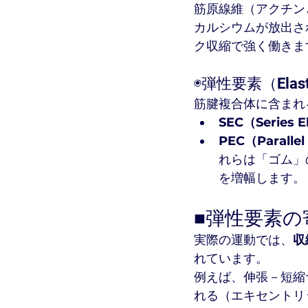
筋原線維（アクチン
カルシウムが放出さ
ク収縮で強く働きま
◉弾性要素（Elasti
筋腱複合体に含まれ
SEC（Series E
PEC（Parallel
れらは「ゴム」
を増幅します。
■弾性要素
実際の運動では、
収
れています。
例えば、伸張－短縮サイク
れる（エキセントリ