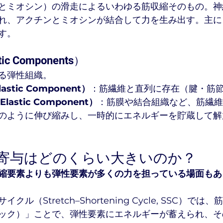
とミオシン）の滑走によるいわゆる筋収縮そのもの。神
れ、アクチンとミオシンが結合して力を生み出す。主に
す。
c Components）
る弾性組織。
lastic Component）
：筋繊維と直列に存在（腱・筋
 Elastic Component）
：筋膜や結合組織など、筋繊維
のように伸び縮みし、一時的にエネルギーを貯蔵して解
の寄与はどのくらい大きいのか？
縮要素よりも弾性要素が多くの力を担っている場面もあ
ル（Stretch–Shortening Cycle, SSC）で
ック）」ことで、弾性要素にエネルギーが蓄えられ、そ