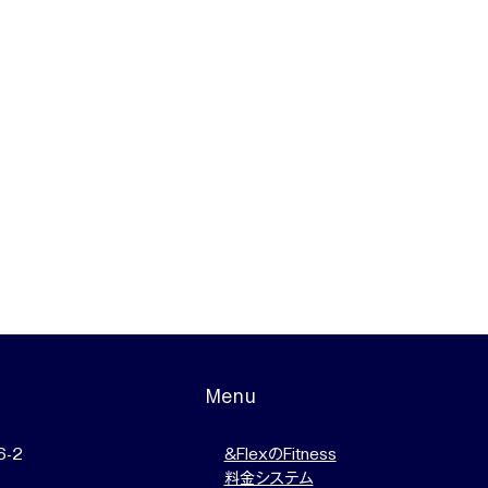
Menu
-2
&FlexのFitness
料金システム