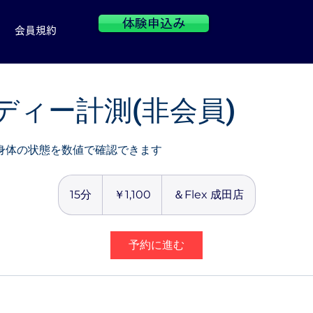
体験申込み
会員規約
ディー計測(非会員)
身体の状態を数値で確認できます
1,100
円
15分
1
￥1,100
＆Flex 成田店
5
分
予約に進む