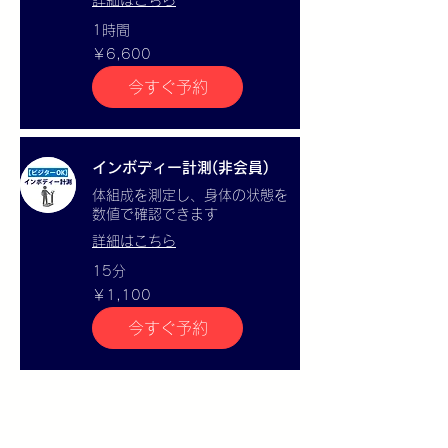
1時間
6,600
￥6,600
円
今すぐ予約
インボディー計測(非会員)
体組成を測定し、身体の状態を
数値で確認できます
詳細はこちら
15分
1,100
￥1,100
円
今すぐ予約