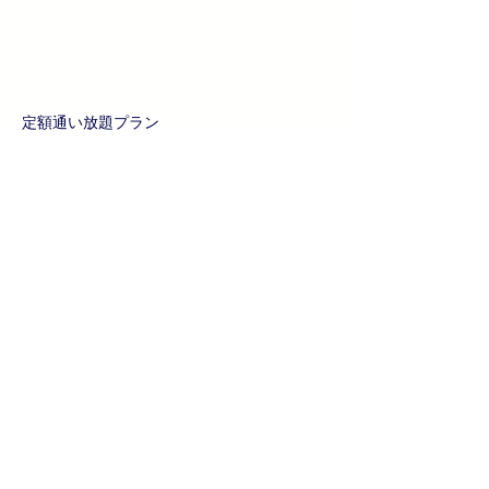
定額通い放題プラン
WEB入会
・当店は「会費ペイ」というシステム
にて入会お申込を受付けております
・入会金＋初月会費(日割)＋翌月会費
の合計がご入会時の初期費用です
・毎月の会費は前払い制となり、ご登
録カード・口座での決済は毎月26日で
す
入会申込み