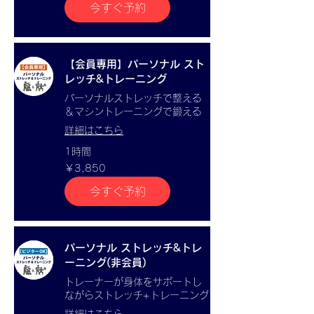
今すぐ予約
【会員専用】パーソナル スト
レッチ&トレーニング
パーソナルストレッチで整える
＆マシントレーニングで鍛える
詳細はこちら
1時間
3,850
￥3,850
円
今すぐ予約
パーソナル ストレッチ&トレ
ーニング(非会員)
トレーナーが身体をサポートし
ながらストレッチ+トレーニング
詳細はこちら