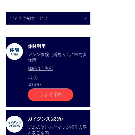
全ての予約サービス
体験利用
マシン体験（新規入会ご検討者
様用）
詳細はこちら
30分
500
￥500
円
今すぐ予約
ガイダンス(必須)
ジムの使い方とマシン操作の基
本をご案内