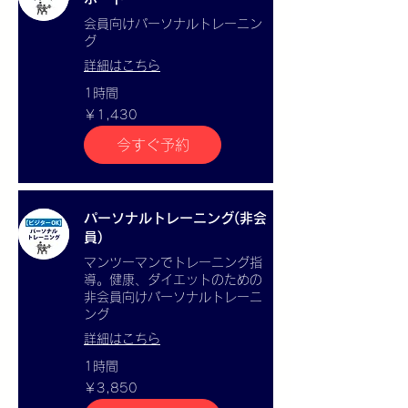
会員向けパーソナルトレーニン
グ
詳細はこちら
1時間
1,430
￥1,430
円
今すぐ予約
パーソナルトレーニング(非会
員)
マンツーマンでトレーニング指
導。健康、ダイエットのための
非会員向けパーソナルトレーニ
ング
詳細はこちら
1時間
3,850
￥3,850
円