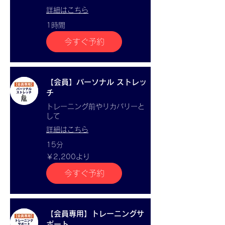
詳細はこちら
1時間
今すぐ予約
【会員】パーソナル ストレッ
チ
トレーニング前やリカバリーと
して
詳細はこちら
15分
2,200
￥2,200より
円
よ
今すぐ予約
り
【会員専用】トレーニングサ
ポート