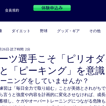
体験申込み
会員規約
康
ダイエット
野球
グッズ・ギア
その他
月26日
読了時間: 2分
ーツ選手こそ「ピリオダ
と「ピーキング」を意識
レーニングをしていませんか？
練習は「毎日全力で取り組む」ことが美徳とされがちで
ら言うと強度や内容を計画的に変化させなければ、成長
蓄積し、ケガやオーバートレーニングにつながる危険も