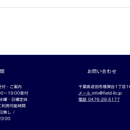
トレーニングの最後に「少し
スト
歩く」
い？
時間
お問い合わせ
受付・ご案内
千葉県成田市橋賀台1丁目16
0〜19:00受付
メール
info@field-llc.jp
水曜・日曜定休
電話 0476-29-5177
ご利用可能時間
無し /
23:00