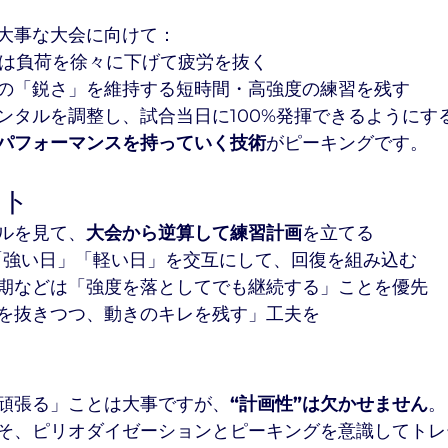
大事な大会に向けて：
間は負荷を徐々に下げて疲労を抜く
の「鋭さ」を維持する短時間・高強度の練習を残す
ンタルを調整し、試合当日に100%発揮できるようにす
パフォーマンスを持っていく技術
がピーキングです。
ント
ルを見て、
大会から逆算して練習計画
を立てる
「強い日」「軽い日」を交互にして、回復を組み込む
期などは「強度を落としてでも継続する」ことを優先
を抜きつつ、動きのキレを残す」工夫を
頑張る」ことは大事ですが、
“計画性”は欠かせません
。
そ、ピリオダイゼーションとピーキングを意識してトレ