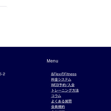
レッチの効果は続かな
Menu
-2
&FlexのFitness
料金システム
WEB予約/入会
トレーニング方法
​コラム
よくある質問
会員規約