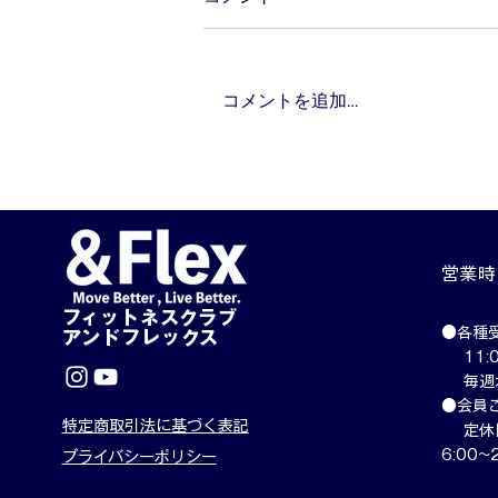
体力とは何か？
コメントを追加…
​営業
​フィットネスクラブ
​●各種
​アンドフレックス
11:0
​毎週
●会員
特定商取引法に基づく表記
定休日
6:00~
​プライバシーポリシー