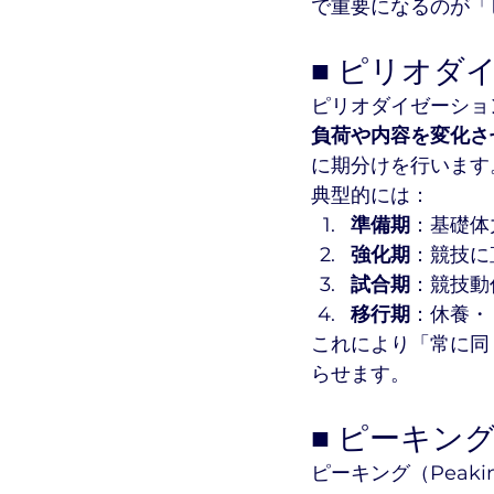
で重要になるのが「
■ ピリオダ
ピリオダイゼーション（
負荷や内容を変化さ
に期分けを行います
典型的には：
準備期
：基礎体
強化期
：競技に
試合期
：競技動
移行期
：休養・
これにより「常に同
らせます。
■ ピーキン
ピーキング（Peaki