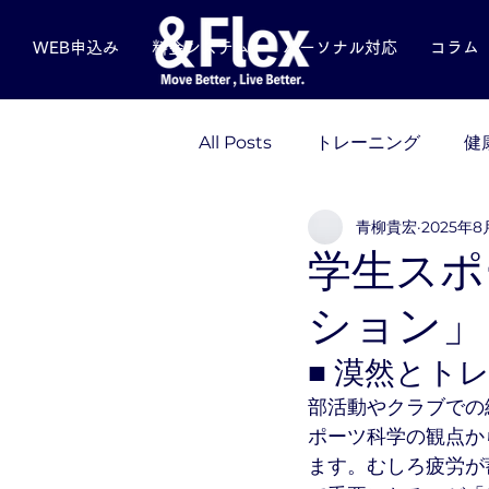
WEB申込み
料金システム
パーソナル対応
コラム
All Posts
トレーニング
健
青柳貴宏
2025年8
栄養
スポーツメンタル
学生スポ
ション」
■ 漠然とト
部活動やクラブでの
ポーツ科学の観点か
ます。むしろ疲労が